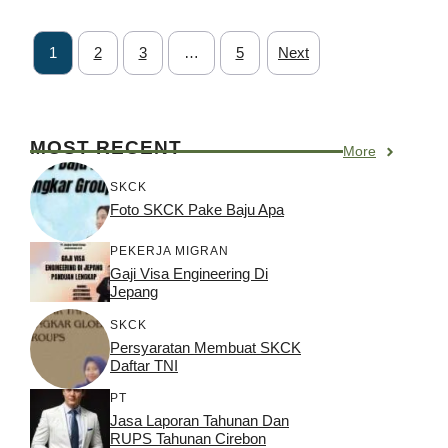
1
2
3
…
5
Next
MOST RECENT
More
SKCK
Foto SKCK Pake Baju Apa
PEKERJA MIGRAN
Gaji Visa Engineering Di
Jepang
SKCK
Persyaratan Membuat SKCK
Daftar TNI
PT
Jasa Laporan Tahunan Dan
RUPS Tahunan Cirebon