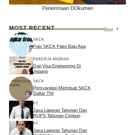
Penerimaan DOkumen
MOST RECENT
More
SKCK
Foto SKCK Pake Baju Apa
PEKERJA MIGRAN
Gaji Visa Engineering Di
Jepang
SKCK
Persyaratan Membuat SKCK
Daftar TNI
PT
Jasa Laporan Tahunan Dan
RUPS Tahunan Cirebon
PT
Jasa Laporan Tahunan Dan