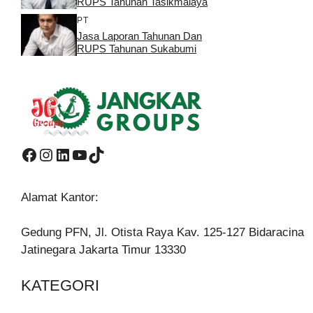
RUPS Tahunan Tasikmalaya
PT
Jasa Laporan Tahunan Dan
RUPS Tahunan Sukabumi
Facebook
Instagram
LinkedIn
YouTube
TikTok
Alamat Kantor:
Gedung PFN, Jl. Otista Raya Kav. 125-127 Bidaracina
Jatinegara Jakarta Timur 13330
KATEGORI