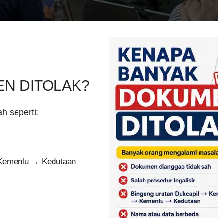
N DITOLAK?
h seperti:
Kemenlu → Kedutaan