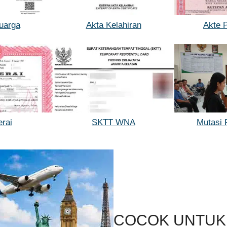
uarga
Akta Kelahiran
Akte 
rai
SKTT WNA
Mutasi 
COCOK UNTUK