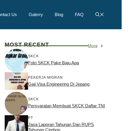
ntact Us
Galerry
Blog
FAQ
MOST RECENT
More
SKCK
Foto SKCK Pake Baju Apa
PEKERJA MIGRAN
Gaji Visa Engineering Di Jepang
SKCK
Persyaratan Membuat SKCK Daftar TNI
PT
Jasa Laporan Tahunan Dan RUPS
Tahunan Cirebon