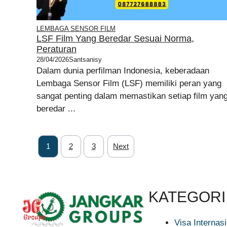
LEMBAGA SENSOR FILM
LSF Film Yang Beredar Sesuai Norma,
Peraturan
28/04/2026
Santsanisy
Dalam dunia perfilman Indonesia, keberadaan
Lembaga Sensor Film (LSF) memiliki peran yang
sangat penting dalam memastikan setiap film yan
beredar ...
1
2
3
Next
KATEGORI
Visa Internas