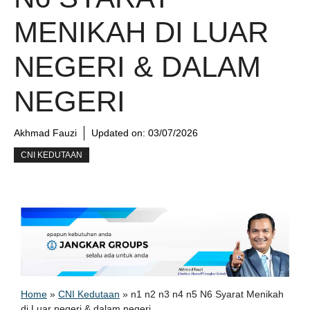
MENIKAH DI LUAR
NEGERI & DALAM
NEGERI
Akhmad Fauzi
Updated on:
03/07/2026
CNI KEDUTAAN
Home
»
CNI Kedutaan
»
n1 n2 n3 n4 n5 N6 Syarat Menikah
di Luar negeri & dalam negeri