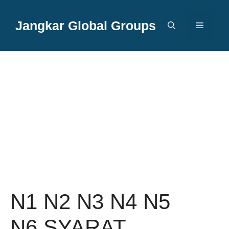
Langsung
ke
Jangkar Global Groups
Menu
isi
N1 N2 N3 N4 N5
N6 SYARAT