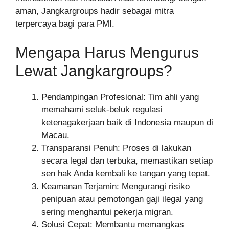
aman, Jangkargroups hadir sebagai mitra
terpercaya bagi para PMI.
Mengapa Harus Mengurus
Lewat Jangkargroups?
Pendampingan Profesional: Tim ahli yang
memahami seluk-beluk regulasi
ketenagakerjaan baik di Indonesia maupun di
Macau.
Transparansi Penuh: Proses di lakukan
secara legal dan terbuka, memastikan setiap
sen hak Anda kembali ke tangan yang tepat.
Keamanan Terjamin: Mengurangi risiko
penipuan atau pemotongan gaji ilegal yang
sering menghantui pekerja migran.
Solusi Cepat: Membantu memangkas