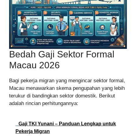
Bedah Gaji Sektor Formal
Macau 2026
Bagi pekerja migran yang mengincar sektor formal,
Macau menawarkan skema pengupahan yang lebih
terukur di bandingkan sektor domestik. Berikut
adalah rincian perhitungannya:
Gaji TKI Yunani – Panduan Lengkap untuk
Pekerja Migran