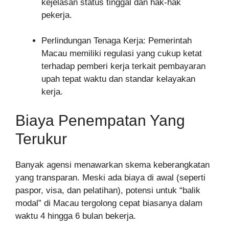
kejelasan status tinggal dan hak-hak
pekerja.
Perlindungan Tenaga Kerja: Pemerintah
Macau memiliki regulasi yang cukup ketat
terhadap pemberi kerja terkait pembayaran
upah tepat waktu dan standar kelayakan
kerja.
Biaya Penempatan Yang
Terukur
Banyak agensi menawarkan skema keberangkatan
yang transparan. Meski ada biaya di awal (seperti
paspor, visa, dan pelatihan), potensi untuk “balik
modal” di Macau tergolong cepat biasanya dalam
waktu 4 hingga 6 bulan bekerja.