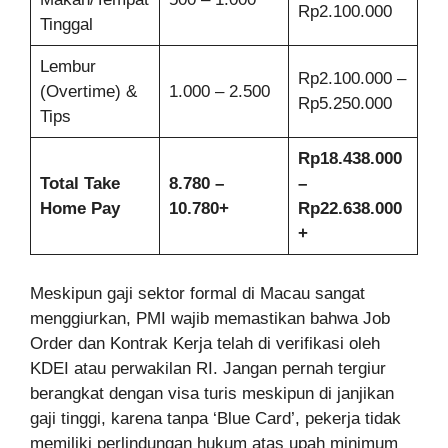
Rp2.100.000
Tinggal
Lembur
Rp2.100.000 –
(Overtime) &
1.000 – 2.500
Rp5.250.000
Tips
Rp18.438.000
Total Take
8.780 –
–
Home Pay
10.780+
Rp22.638.000
+
Meskipun gaji sektor formal di Macau sangat
menggiurkan, PMI wajib memastikan bahwa Job
Order dan Kontrak Kerja telah di verifikasi oleh
KDEI atau perwakilan RI. Jangan pernah tergiur
berangkat dengan visa turis meskipun di janjikan
gaji tinggi, karena tanpa ‘Blue Card’, pekerja tidak
memiliki perlindungan hukum atas upah minimum