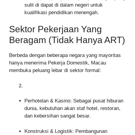
sulit di dapat di dalam negeri untuk
kualifikasi pendidikan menengah.
Sektor Pekerjaan Yang
Beragam (Tidak Hanya ART)
Berbeda dengan beberapa negara yang mayoritas
hanya menerima Pekerja Domestik, Macau
membuka peluang lebar di sektor formal:
Perhotelan & Kasino: Sebagai pusat hiburan
dunia, kebutuhan akan staf hotel, restoran,
dan kebersihan sangat besar.
Konstruksi & Logistik: Pembangunan