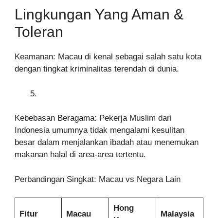
Lingkungan Yang Aman &
Toleran
Keamanan: Macau di kenal sebagai salah satu kota
dengan tingkat kriminalitas terendah di dunia.
Kebebasan Beragama: Pekerja Muslim dari
Indonesia umumnya tidak mengalami kesulitan
besar dalam menjalankan ibadah atau menemukan
makanan halal di area-area tertentu.
Perbandingan Singkat: Macau vs Negara Lain
Hong
Fitur
Macau
Malaysia