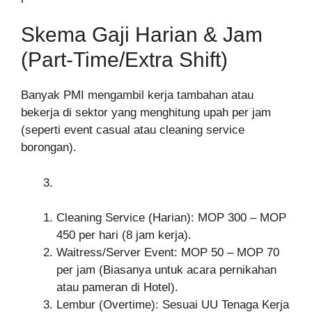
Skema Gaji Harian & Jam
(Part-Time/Extra Shift)
Banyak PMI mengambil kerja tambahan atau
bekerja di sektor yang menghitung upah per jam
(seperti event casual atau cleaning service
borongan).
Cleaning Service (Harian): MOP 300 – MOP
450 per hari (8 jam kerja).
Waitress/Server Event: MOP 50 – MOP 70
per jam (Biasanya untuk acara pernikahan
atau pameran di Hotel).
Lembur (Overtime): Sesuai UU Tenaga Kerja