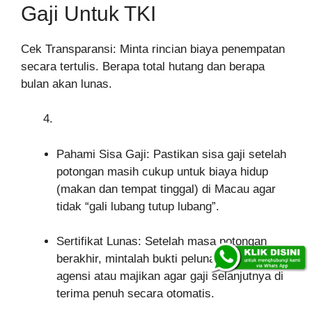
Gaji Untuk TKI
Cek Transparansi: Minta rincian biaya penempatan
secara tertulis. Berapa total hutang dan berapa
bulan akan lunas.
Pahami Sisa Gaji: Pastikan sisa gaji setelah
potongan masih cukup untuk biaya hidup
(makan dan tempat tinggal) di Macau agar
tidak “gali lubang tutup lubang”.
Sertifikat Lunas: Setelah masa potongan
berakhir, mintalah bukti pelunasan dari
agensi atau majikan agar gaji selanjutnya di
terima penuh secara otomatis.