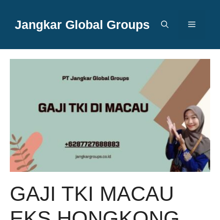
Langsung
ke
Jangkar Global Groups
Menu
isi
GAJI TKI MACAU
EKS HONGKONG