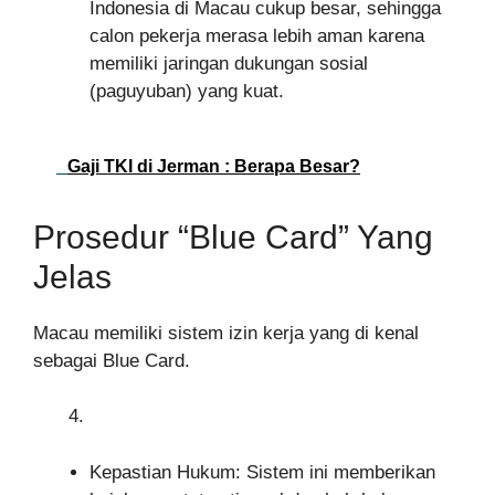
Indonesia di Macau cukup besar, sehingga
calon pekerja merasa lebih aman karena
memiliki jaringan dukungan sosial
(paguyuban) yang kuat.
Gaji TKI di Jerman : Berapa Besar?
Prosedur “Blue Card” Yang
Jelas
Macau memiliki sistem izin kerja yang di kenal
sebagai Blue Card.
Kepastian Hukum: Sistem ini memberikan