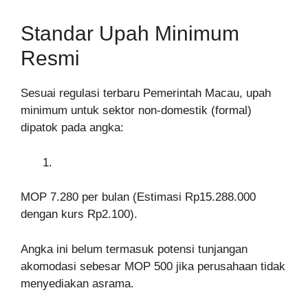
Standar Upah Minimum
Resmi
Sesuai regulasi terbaru Pemerintah Macau, upah
minimum untuk sektor non-domestik (formal)
dipatok pada angka:
MOP 7.280 per bulan (Estimasi Rp15.288.000
dengan kurs Rp2.100).
Angka ini belum termasuk potensi tunjangan
akomodasi sebesar MOP 500 jika perusahaan tidak
menyediakan asrama.