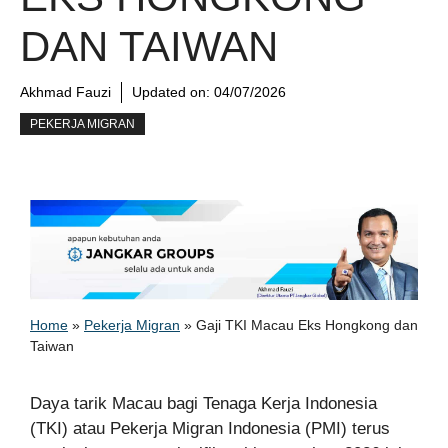
DAN TAIWAN
Akhmad Fauzi
Updated on:
04/07/2026
PEKERJA MIGRAN
Home
»
Pekerja Migran
»
Gaji TKI Macau Eks Hongkong dan
Taiwan
Daya tarik Macau bagi Tenaga Kerja Indonesia
(TKI) atau Pekerja Migran Indonesia (PMI) terus