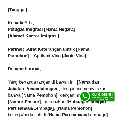
[Tanggal]
Kepada Yth.,
Petugas Imigrasi [Nama Negara]
[Alamat Kantor Imigrasi]
Perihal: Surat Keterangan untuk [Nama
Pemohon] – Aplikasi Visa [Jenis Visa]
Dengan hormat,
Yang bertanda tangan di bawah ini,
[Nama dan
Jabatan Penandatangan]
, dengan ini menyatakan
bahwa
[Nama Pemohon]
, dengan nomor paspor
[Nomor Paspor]
, merupakan
[Hubungan dengan
Perusahaan/Lembaga]
.
[Nama Pemohon]
bekerja/berkuliah di
[Nama Perusahaan/Lembaga]