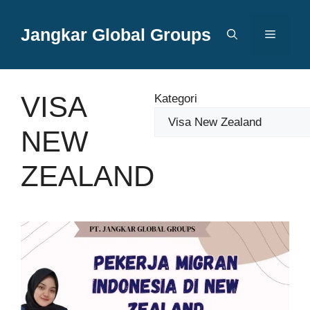
Langsung
ke
Jangkar Global Groups
Menu
isi
VISA
Kategori
NEW
ZEALAND