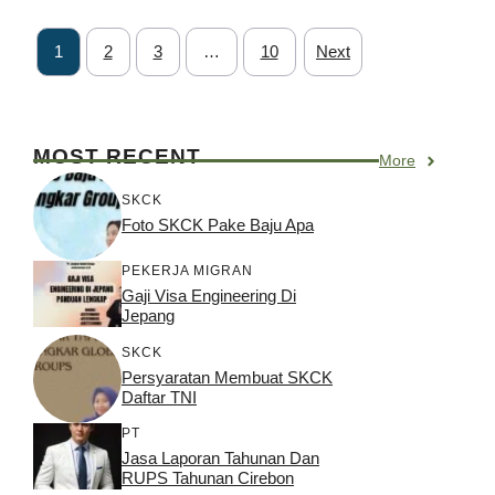
1
2
3
…
10
Next
MOST RECENT
More
SKCK
Foto SKCK Pake Baju Apa
PEKERJA MIGRAN
Gaji Visa Engineering Di
Jepang
SKCK
Persyaratan Membuat SKCK
Daftar TNI
PT
Jasa Laporan Tahunan Dan
RUPS Tahunan Cirebon