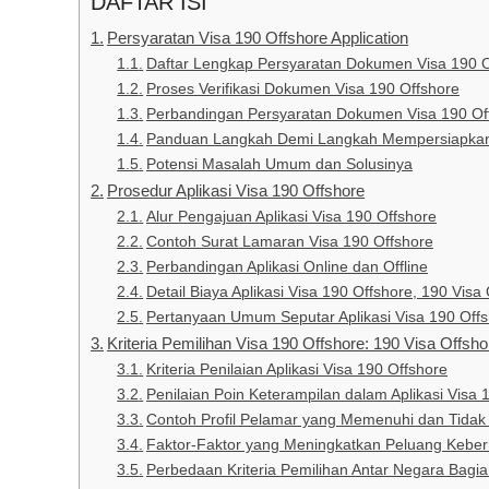
DAFTAR ISI
Persyaratan Visa 190 Offshore Application
Daftar Lengkap Persyaratan Dokumen Visa 190 O
Proses Verifikasi Dokumen Visa 190 Offshore
Perbandingan Persyaratan Dokumen Visa 190 Off
Panduan Langkah Demi Langkah Mempersiapkan 
Potensi Masalah Umum dan Solusinya
Prosedur Aplikasi Visa 190 Offshore
Alur Pengajuan Aplikasi Visa 190 Offshore
Contoh Surat Lamaran Visa 190 Offshore
Perbandingan Aplikasi Online dan Offline
Detail Biaya Aplikasi Visa 190 Offshore, 190 Visa 
Pertanyaan Umum Seputar Aplikasi Visa 190 Off
Kriteria Pemilihan Visa 190 Offshore: 190 Visa Offsho
Kriteria Penilaian Aplikasi Visa 190 Offshore
Penilaian Poin Keterampilan dalam Aplikasi Visa 
Contoh Profil Pelamar yang Memenuhi dan Tida
Faktor-Faktor yang Meningkatkan Peluang Keberh
Perbedaan Kriteria Pemilihan Antar Negara Bagian