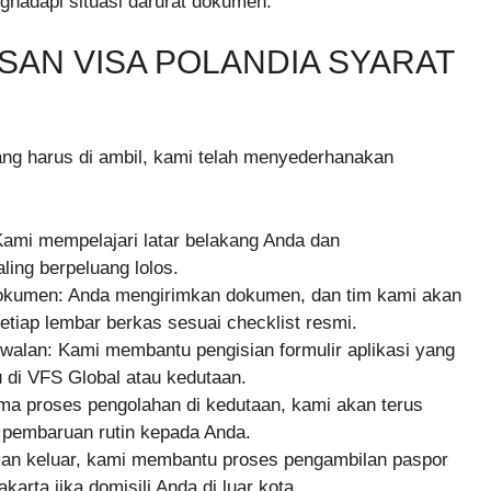
hadapi situasi darurat dokumen.
AN VISA POLANDIA SYARAT
ang harus di ambil, kami telah menyederhanakan
 Kami mempelajari latar belakang Anda dan
ing berpeluang lolos.
Dokumen: Anda mengirimkan dokumen, dan tim kami akan
tiap lembar berkas sesuai checklist resmi.
dwalan: Kami membantu pengisian formulir aplikasi yang
 di VFS Global atau kedutaan.
ama proses pengolahan di kedutaan, kami akan terus
embaruan rutin kepada Anda.
san keluar, kami membantu proses pengambilan paspor
karta jika domisili Anda di luar kota.