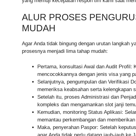
yang memuji kecepatan respon tim kami saat meng
ALUR PROSES PENGURUS
MUDAH
Agar Anda tidak bingung dengan urutan langkah y
prosesnya menjadi lima tahap mudah:
Pertama, konsultasi Awal dan Audit Profil:
mencocokkannya dengan jenis visa yang pal
Selanjutnya, pengumpulan dan Verifikasi 
memeriksa keabsahan serta kelengkapan se
Setelah itu, proses Administrasi dan Penja
kompleks dan mengamankan slot janji temu
Kemudian, monitoring Status Aplikasi: Sel
memantau perkembangan dan memberikan p
Maka, penyerahan Paspor: Setelah keputu
agar Anda tidak perlu datang jauh-jauh ke Ja