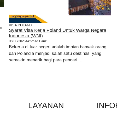
VISA POLAND
an
Syarat Visa Kerja Poland Untuk Warga Negara
Indonesia (WNI)
08/06/2026
Akhmad Fauzi
Bekerja di luar negeri adalah impian banyak orang,
dan Polandia menjadi salah satu destinasi yang
semakin menarik bagi para pencari ...
LAYANAN
INFO