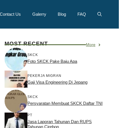
Contact Us
Galerry
Blog
FAQ
MOST RECENT
More
SKCK
Foto SKCK Pake Baju Apa
PEKERJA MIGRAN
Gaji Visa Engineering Di Jepang
SKCK
Persyaratan Membuat SKCK Daftar TNI
PT
Jasa Laporan Tahunan Dan RUPS
Tahunan Cirebon