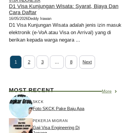
VISA INDONESIA
D1 Visa Kunjungan Wisata: Syarat, Biaya Dan
Cara Daftar
16/05/2026
Deddy Irawan
D1 Visa Kunjungan Wisata adalah jenis izin masuk
elektronik (e-VoA atau Visa on Arrival) yang di
berikan kepada warga negara ...
1
2
3
…
8
Next
MOST RECENT
More
SKCK
Foto SKCK Pake Baju Apa
PEKERJA MIGRAN
Gaji Visa Engineering Di
Jepang