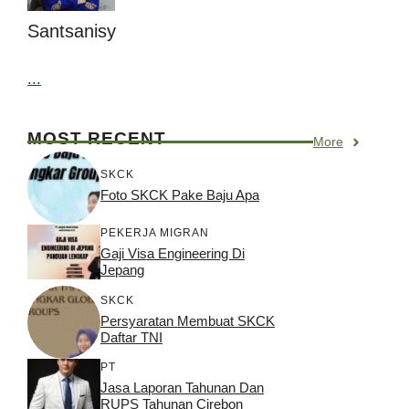
Santsanisy
...
MOST RECENT
More
SKCK
Foto SKCK Pake Baju Apa
PEKERJA MIGRAN
Gaji Visa Engineering Di
Jepang
SKCK
Persyaratan Membuat SKCK
Daftar TNI
PT
Jasa Laporan Tahunan Dan
RUPS Tahunan Cirebon