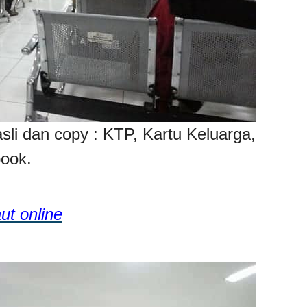
i dan copy : KTP, Kartu Keluarga,
book.
ut online