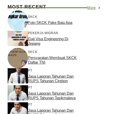
MOST RECENT
More
SKCK
Foto SKCK Pake Baju Apa
PEKERJA MIGRAN
Gaji Visa Engineering Di
Jepang
SKCK
Persyaratan Membuat SKCK
Daftar TNI
PT
Jasa Laporan Tahunan Dan
RUPS Tahunan Cirebon
PT
Jasa Laporan Tahunan Dan
RUPS Tahunan Tasikmalaya
PT
Jasa Laporan Tahunan Dan