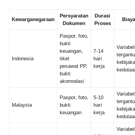
Persyaratan
Durasi
Kewarganegaraan
Biay
Dokumen
Proses
Paspor, foto,
bukti
Variabel
keuangan,
7-14
tergant
Indonesia
tiket
hari
kebijak
pesawat PP,
kerja
kedutaa
bukti
akomodasi
Variabel
Paspor, foto,
5-10
tergant
Malaysia
bukti
hari
kebijak
keuangan
kerja
kedutaa
Variabel