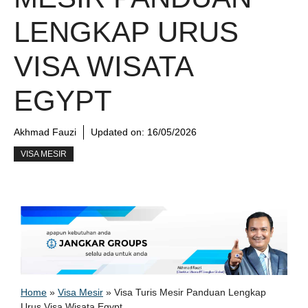
LENGKAP URUS
VISA WISATA
EGYPT
Akhmad Fauzi
Updated on:
16/05/2026
VISA MESIR
Home
»
Visa Mesir
»
Visa Turis Mesir Panduan Lengkap
Urus Visa Wisata Egypt