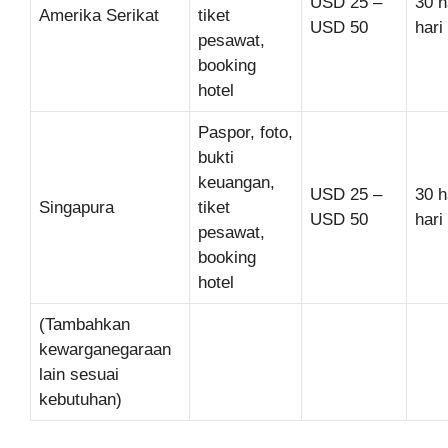
USD 25 –
30 h
Amerika Serikat
tiket
USD 50
hari
pesawat,
booking
hotel
Paspor, foto,
bukti
keuangan,
USD 25 –
30 h
Singapura
tiket
USD 50
hari
pesawat,
booking
hotel
(Tambahkan
kewarganegaraan
lain sesuai
kebutuhan)