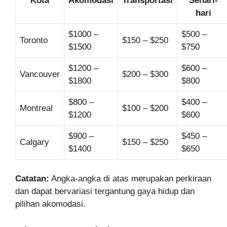
Kota
Akomodasi
Transportasi
Sehari-
hari
$1000 –
$500 –
Toronto
$150 – $250
$1500
$750
$1200 –
$600 –
Vancouver
$200 – $300
$1800
$800
$800 –
$400 –
Montreal
$100 – $200
$1200
$600
$900 –
$450 –
Calgary
$150 – $250
$1400
$650
Catatan:
Angka-angka di atas merupakan perkiraan
dan dapat bervariasi tergantung gaya hidup dan
pilihan akomodasi.