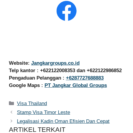
Website:
Jangkargroups.co.id
Telp kantor : +622122008353 dan +622122986852
Pengaduan Pelanggan :
+6287727688883
Google Maps :
PT Jangkar Global Groups
Kategori
Visa Thailand
Stamp Visa Timor Leste
Legalisasi Kadin Oman Efisien Dan Cepat
ARTIKEL TERKAIT