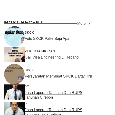
MOST RECENT
More
SKCK
Foto SKCK Pake Baju Apa
PEKERJA MIGRAN
Gaji Visa Engineering Di Jepang
SKCK
Persyaratan Membuat SKCK Daftar TNI
PT
Jasa Laporan Tahunan Dan RUPS
Tahunan Cirebon
PT
Jasa Laporan Tahunan Dan RUPS
Tahunan Tasikmalaya