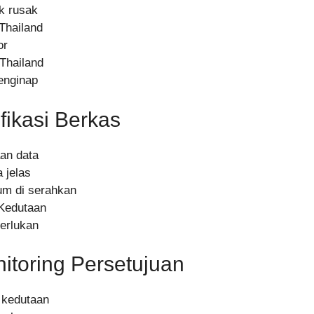
ak rusak
Thailand
or
Thailand
enginap
fikasi Berkas
an data
 jelas
um di serahkan
 Kedutaan
erlukan
toring Persetujuan
u kedutaan