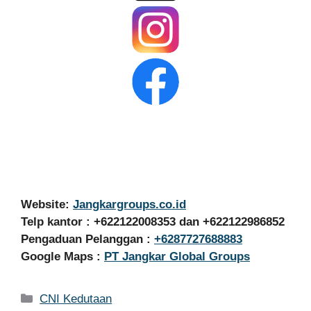
Website:
Jangkargroups.co.id
Telp kantor : +622122008353 dan +622122986852
Pengaduan Pelanggan :
+6287727688883
Google Maps :
PT Jangkar Global Groups
Kategori
CNI Kedutaan