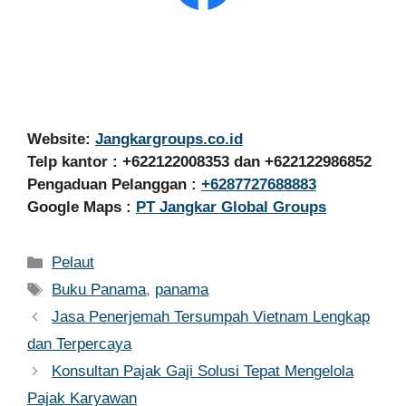
Website:
Jangkargroups.co.id
Telp kantor : +622122008353 dan +622122986852
Pengaduan Pelanggan :
+6287727688883
Google Maps :
PT Jangkar Global Groups
Kategori
Pelaut
Tag
Buku Panama
,
panama
Jasa Penerjemah Tersumpah Vietnam Lengkap
dan Terpercaya
Konsultan Pajak Gaji Solusi Tepat Mengelola
Pajak Karyawan