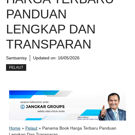
PANDUAN
LENGKAP DAN
TRANSPARAN
Santsanisy
Updated on:
16/05/2026
PELAUT
Home
»
Pelaut
»
Panama Book Harga Terbaru Panduan
Lengkap Dan Transparan