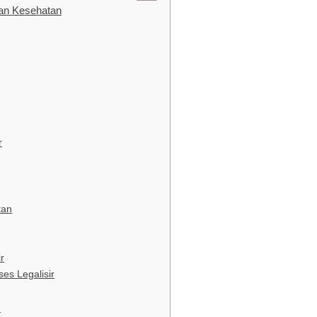
kan Kesehatan
r
tan
r
es Legalisir
n