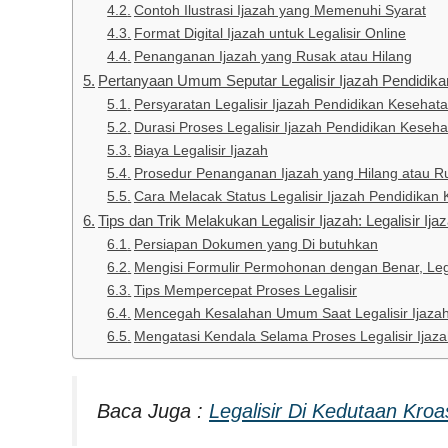
Contoh Ilustrasi Ijazah yang Memenuhi Syarat
Format Digital Ijazah untuk Legalisir Online
Penanganan Ijazah yang Rusak atau Hilang
Pertanyaan Umum Seputar Legalisir Ijazah Pendidik
Persyaratan Legalisir Ijazah Pendidikan Kesehat
Durasi Proses Legalisir Ijazah Pendidikan Keseh
Biaya Legalisir Ijazah
Prosedur Penanganan Ijazah yang Hilang atau R
Cara Melacak Status Legalisir Ijazah Pendidikan
Tips dan Trik Melakukan Legalisir Ijazah: Legalisir I
Persiapan Dokumen yang Di butuhkan
Mengisi Formulir Permohonan dengan Benar, Lega
Tips Mempercepat Proses Legalisir
Mencegah Kesalahan Umum Saat Legalisir Ijaza
Mengatasi Kendala Selama Proses Legalisir Ijaz
Baca Juga :
Legalisir Di Kedutaan Kroa