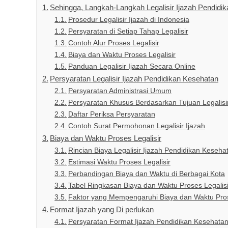
Sehingga, Langkah-Langkah Legalisir Ijazah Pendidi
Prosedur Legalisir Ijazah di Indonesia
Persyaratan di Setiap Tahap Legalisir
Contoh Alur Proses Legalisir
Biaya dan Waktu Proses Legalisir
Panduan Legalisir Ijazah Secara Online
Persyaratan Legalisir Ijazah Pendidikan Kesehatan
Persyaratan Administrasi Umum
Persyaratan Khusus Berdasarkan Tujuan Legalisi
Daftar Periksa Persyaratan
Contoh Surat Permohonan Legalisir Ijazah
Biaya dan Waktu Proses Legalisir
Rincian Biaya Legalisir Ijazah Pendidikan Keseha
Estimasi Waktu Proses Legalisir
Perbandingan Biaya dan Waktu di Berbagai Kota
Tabel Ringkasan Biaya dan Waktu Proses Legalisi
Faktor yang Mempengaruhi Biaya dan Waktu Pros
Format Ijazah yang Di perlukan
Persyaratan Format Ijazah Pendidikan Kesehata