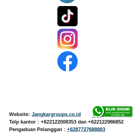
Website:
Jangkargroups.co.id
Telp kantor : +622122008353 dan +622122986852
Pengaduan Pelanggan :
+6287727688883