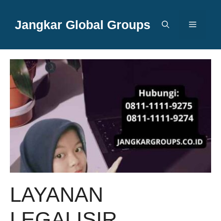
Langsung
ke
Jangkar Global Groups
Menu
isi
LAYANAN
LEGALISIR