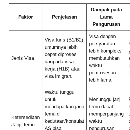
Dampak pada
Faktor
Penjelasan
Lama
Pengurusan
Visa dengan
Visa turis (B1/B2)
persyaratan
umumnya lebih
lebih kompleks
cepat diproses
Jenis Visa
membutuhkan
daripada visa
waktu
kerja (H1B) atau
pemrosesan
visa imigran.
lebih lama.
Waktu tunggu
untuk
Menunggu janji
mendapatkan janji
temu dapat
temu di
memperpanjang
Ketersediaan
kedutaan/konsulat
waktu
Janji Temu
AS bisa
pengurusan