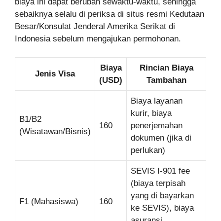
biaya ini dapat berubah sewaktu-waktu, sehingga
sebaiknya selalu di periksa di situs resmi Kedutaan
Besar/Konsulat Jenderal Amerika Serikat di
Indonesia sebelum mengajukan permohonan.
Biaya
Rincian Biaya
Jenis Visa
(USD)
Tambahan
Biaya layanan
kurir, biaya
B1/B2
160
penerjemahan
(Wisatawan/Bisnis)
dokumen (jika di
perlukan)
SEVIS I-901 fee
(biaya terpisah
yang di bayarkan
F1 (Mahasiswa)
160
ke SEVIS), biaya
asuransi