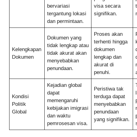
bervariasi
visa secara
tergantung lokasi
signifikan.
dan permintaan.
Proses akan
Dokumen yang
terhenti hingga
tidak lengkap atau
Kelengkapan
dokumen
tidak akurat akan
Dokumen
lengkap dan
menyebabkan
akurat di
penundaan.
penuhi.
Kejadian global
Peristiwa tak
dapat
Kondisi
terduga dapat
memengaruhi
Politik
menyebabkan
kebijakan imigrasi
Global
penundaan
dan waktu
yang signifikan.
pemrosesan visa.