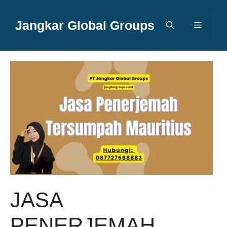
Langsung
ke
Jangkar Global Groups
Menu
isi
JASA
PENERJEMAH