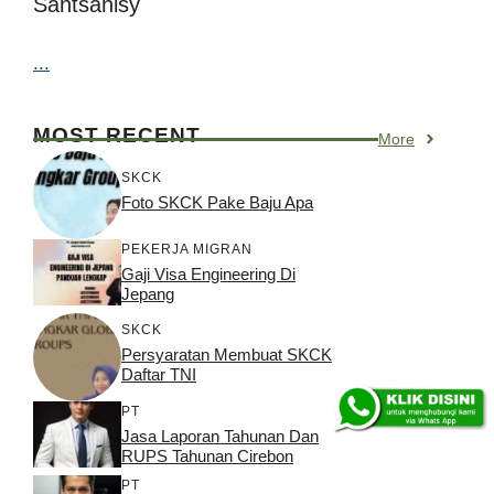
Santsanisy
...
MOST RECENT
More
SKCK
Foto SKCK Pake Baju Apa
PEKERJA MIGRAN
Gaji Visa Engineering Di
Jepang
SKCK
Persyaratan Membuat SKCK
Daftar TNI
PT
Jasa Laporan Tahunan Dan
RUPS Tahunan Cirebon
PT