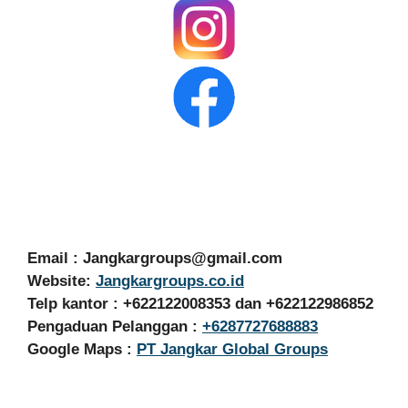
Email :
Jangkargroups@gmail.com
Website:
Jangkargroups.co.id
Telp kantor : +622122008353 dan +622122986852
Pengaduan Pelanggan :
+6287727688883
Google Maps :
PT Jangkar Global Groups