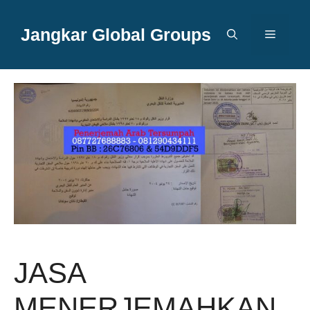
Langsung
ke
Jangkar Global Groups
Menu
isi
JASA
MENERJEMAHKAN