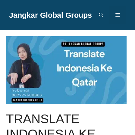
Langsung
ke
Jangkar Global Groups
Menu
isi
TRANSLATE
INDONESIA KE