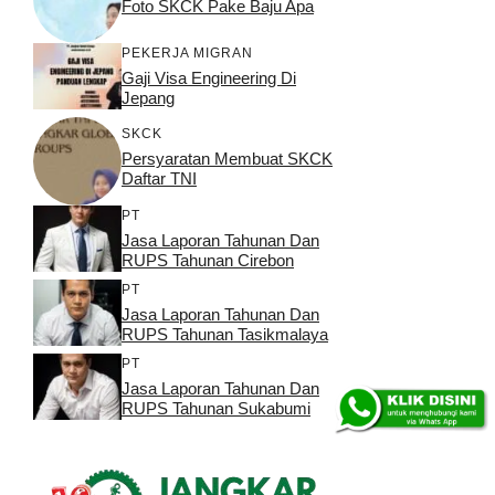
Foto SKCK Pake Baju Apa
PEKERJA MIGRAN
Gaji Visa Engineering Di
Jepang
SKCK
Persyaratan Membuat SKCK
Daftar TNI
PT
Jasa Laporan Tahunan Dan
RUPS Tahunan Cirebon
PT
Jasa Laporan Tahunan Dan
RUPS Tahunan Tasikmalaya
PT
Jasa Laporan Tahunan Dan
RUPS Tahunan Sukabumi