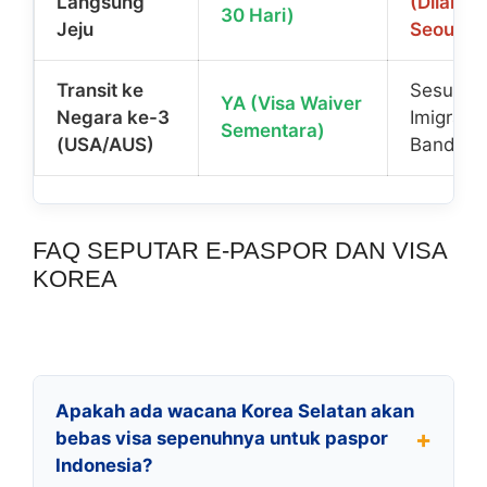
Langsung
(Dilaran
30 Hari)
Jeju
Seoul)
Transit ke
Sesuai Iz
YA (Visa Waiver
Negara ke-3
Imigrasi
Sementara)
(USA/AUS)
Bandara
FAQ SEPUTAR E-PASPOR DAN VISA
KOREA
Apakah ada wacana Korea Selatan akan
bebas visa sepenuhnya untuk paspor
Indonesia?