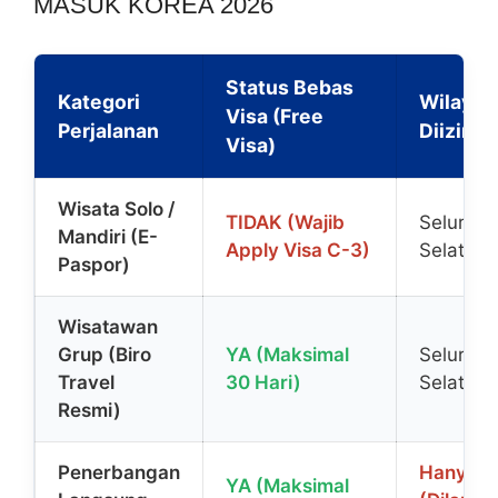
MASUK KOREA 2026
Status Bebas
Kategori
Wilayah
Visa (Free
Perjalanan
Diizink
Visa)
Wisata Solo /
TIDAK (Wajib
Seluruh 
Mandiri (E-
Apply Visa C-3)
Selatan
Paspor)
Wisatawan
Grup (Biro
YA (Maksimal
Seluruh 
Travel
30 Hari)
Selatan
Resmi)
Penerbangan
Hanya J
YA (Maksimal