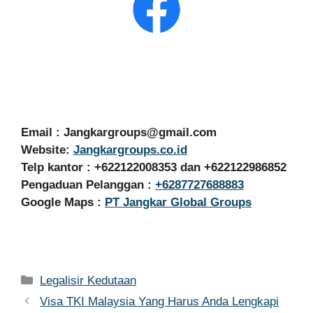
Email :
Jangkargroups@gmail.com
Website:
Jangkargroups.co.id
Telp kantor : +622122008353 dan +622122986852
Pengaduan Pelanggan :
+6287727688883
Google Maps :
PT Jangkar Global Groups
Kategori
Legalisir Kedutaan
Visa TKI Malaysia Yang Harus Anda Lengkapi