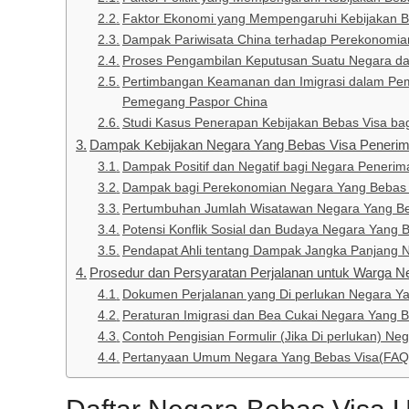
Faktor Ekonomi yang Mempengaruhi Kebijakan B
Dampak Pariwisata China terhadap Perekonomi
Proses Pengambilan Keputusan Suatu Negara d
Pertimbangan Keamanan dan Imigrasi dalam Pem
Pemegang Paspor China
Studi Kasus Penerapan Kebijakan Bebas Visa ba
Dampak Kebijakan Negara Yang Bebas Visa Penerim
Dampak Positif dan Negatif bagi Negara Penerim
Dampak bagi Perekonomian Negara Yang Bebas 
Pertumbuhan Jumlah Wisatawan Negara Yang Be
Potensi Konflik Sosial dan Budaya Negara Yang 
Pendapat Ahli tentang Dampak Jangka Panjang 
Prosedur dan Persyaratan Perjalanan untuk Warga N
Dokumen Perjalanan yang Di perlukan Negara Y
Peraturan Imigrasi dan Bea Cukai Negara Yang 
Contoh Pengisian Formulir (Jika Di perlukan) Ne
Pertanyaan Umum Negara Yang Bebas Visa(FAQ