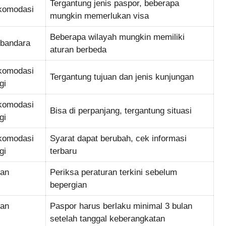
Tergantung jenis paspor, beberapa
komodasi
mungkin memerlukan visa
Beberapa wilayah mungkin memiliki
 bandara
aturan berbeda
komodasi
Tergantung tujuan dan jenis kunjungan
gi
komodasi
Bisa di perpanjang, tergantung situasi
gi
komodasi
Syarat dapat berubah, cek informasi
gi
terbaru
tan
Periksa peraturan terkini sebelum
bepergian
tan
Paspor harus berlaku minimal 3 bulan
setelah tanggal keberangkatan