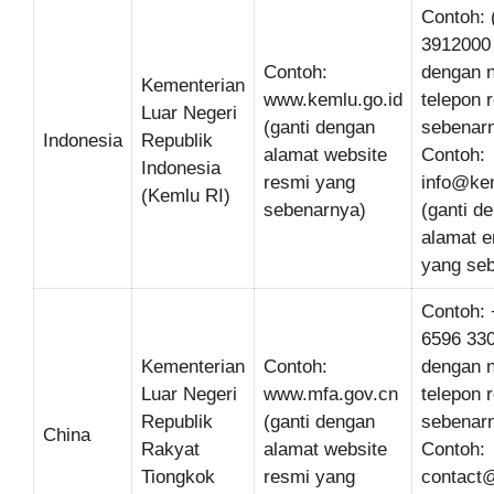
Contoh: 
3912000 
Contoh:
dengan 
Kementerian
www.kemlu.go.id
telepon 
Luar Negeri
(ganti dengan
sebenar
Indonesia
Republik
alamat website
Contoh:
Indonesia
resmi yang
info@kem
(Kemlu RI)
sebenarnya)
(ganti d
alamat e
yang se
Contoh: 
6596 330
Kementerian
Contoh:
dengan 
Luar Negeri
www.mfa.gov.cn
telepon 
Republik
(ganti dengan
sebenar
China
Rakyat
alamat website
Contoh:
Tiongkok
resmi yang
contact