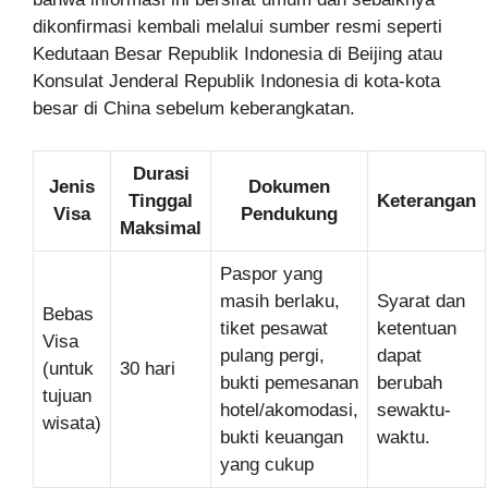
dikonfirmasi kembali melalui sumber resmi seperti
Kedutaan Besar Republik Indonesia di Beijing atau
Konsulat Jenderal Republik Indonesia di kota-kota
besar di China sebelum keberangkatan.
Durasi
Jenis
Dokumen
Tinggal
Keterangan
Visa
Pendukung
Maksimal
Paspor yang
masih berlaku,
Syarat dan
Bebas
tiket pesawat
ketentuan
Visa
pulang pergi,
dapat
(untuk
30 hari
bukti pemesanan
berubah
tujuan
hotel/akomodasi,
sewaktu-
wisata)
bukti keuangan
waktu.
yang cukup