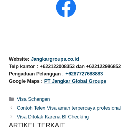
Website:
Jangkargroups.co.id
Telp kantor : +622122008353 dan +622122986852
Pengaduan Pelanggan :
+6287727688883
Google Maps :
PT Jangkar Global Groups
Kategori
Visa Schengen
Contoh Telex Visa aman terpercaya profesional
Visa Ditolak Karena BI Checking
ARTIKEL TERKAIT