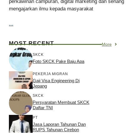
perkawinan campuran, digital marketing dan senang
mengajarkan ilmu kepada masyarakat
...
MOST RECENT
More
SKCK
Foto SKCK Pake Baju Apa
PEKERJA MIGRAN
Gaji Visa Engineering Di
Jepang
SKCK
Persyaratan Membuat SKCK
Daftar TNI
PT
Jasa Laporan Tahunan Dan
RUPS Tahunan Cirebon