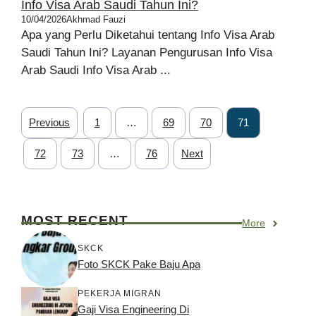
Info Visa Arab Saudi Tahun Ini?
10/04/2026
Akhmad Fauzi
Apa yang Perlu Diketahui tentang Info Visa Arab
Saudi Tahun Ini? Layanan Pengurusan Info Visa
Arab Saudi Info Visa Arab ...
Previous
1
…
69
70
71
72
73
…
76
Next
MOST RECENT
More
SKCK
Foto SKCK Pake Baju Apa
PEKERJA MIGRAN
Gaji Visa Engineering Di