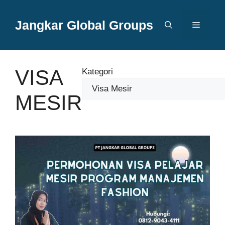
Langsung
ke
Jangkar Global Groups
Menu
isi
VISA
Kategori
MESIR