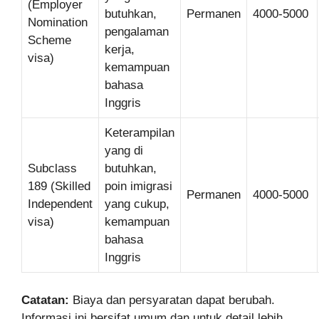
(Employer
butuhkan,
Permanen
4000-5000
Nomination
pengalaman
Scheme
kerja,
visa)
kemampuan
bahasa
Inggris
Keterampilan
yang di
Subclass
butuhkan,
189 (Skilled
poin imigrasi
Permanen
4000-5000
Independent
yang cukup,
visa)
kemampuan
bahasa
Inggris
Catatan:
Biaya dan persyaratan dapat berubah.
Informasi ini bersifat umum dan untuk detail lebih