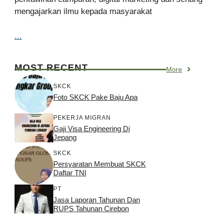
mengajarkan ilmu kepada masyarakat
...
MOST RECENT
More
SKCK
Foto SKCK Pake Baju Apa
PEKERJA MIGRAN
Gaji Visa Engineering Di
Jepang
SKCK
Persyaratan Membuat SKCK
Daftar TNI
PT
Jasa Laporan Tahunan Dan
RUPS Tahunan Cirebon