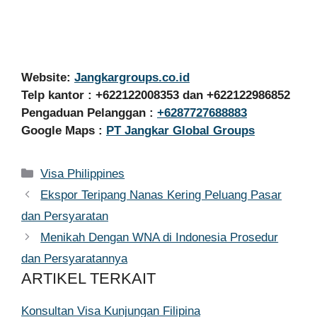
Website:
Jangkargroups.co.id
Telp kantor : +622122008353 dan +622122986852
Pengaduan Pelanggan :
+6287727688883
Google Maps :
PT Jangkar Global Groups
Kategori
Visa Philippines
Ekspor Teripang Nanas Kering Peluang Pasar
dan Persyaratan
Menikah Dengan WNA di Indonesia Prosedur
dan Persyaratannya
ARTIKEL TERKAIT
Konsultan Visa Kunjungan Filipina