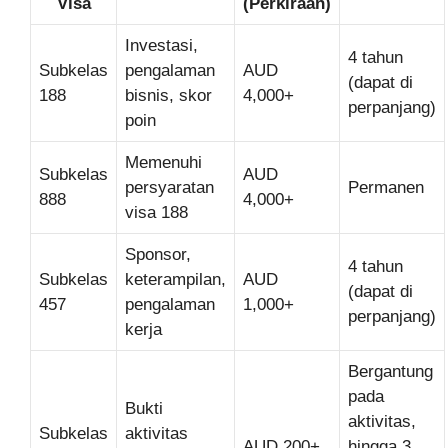
Visa
(Perkiraan)
Investasi,
4 tahun
Subkelas
pengalaman
AUD
(dapat di
188
bisnis, skor
4,000+
perpanjang)
poin
Memenuhi
Subkelas
AUD
persyaratan
Permanen
888
4,000+
visa 188
Sponsor,
4 tahun
Subkelas
keterampilan,
AUD
(dapat di
457
pengalaman
1,000+
perpanjang)
kerja
Bergantung
pada
Bukti
aktivitas,
Subkelas
aktivitas
AUD 200+
hingga 3