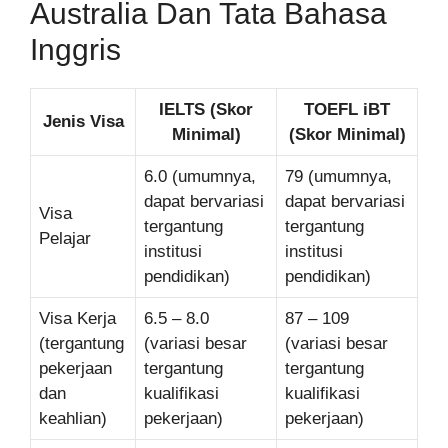
Australia Dan Tata Bahasa
Inggris
IELTS (Skor
TOEFL iBT
Jenis Visa
Minimal)
(Skor Minimal)
6.0 (umumnya,
79 (umumnya,
dapat bervariasi
dapat bervariasi
Visa
tergantung
tergantung
Pelajar
institusi
institusi
pendidikan)
pendidikan)
Visa Kerja
6.5 – 8.0
87 – 109
(tergantung
(variasi besar
(variasi besar
pekerjaan
tergantung
tergantung
dan
kualifikasi
kualifikasi
keahlian)
pekerjaan)
pekerjaan)