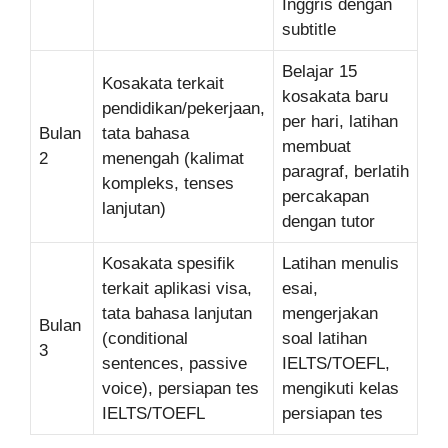
Inggris dengan
subtitle
Belajar 15
Kosakata terkait
kosakata baru
pendidikan/pekerjaan,
per hari, latihan
Bulan
tata bahasa
membuat
2
menengah (kalimat
paragraf, berlatih
kompleks, tenses
percakapan
lanjutan)
dengan tutor
Kosakata spesifik
Latihan menulis
terkait aplikasi visa,
esai,
tata bahasa lanjutan
mengerjakan
Bulan
(conditional
soal latihan
3
sentences, passive
IELTS/TOEFL,
voice), persiapan tes
mengikuti kelas
IELTS/TOEFL
persiapan tes