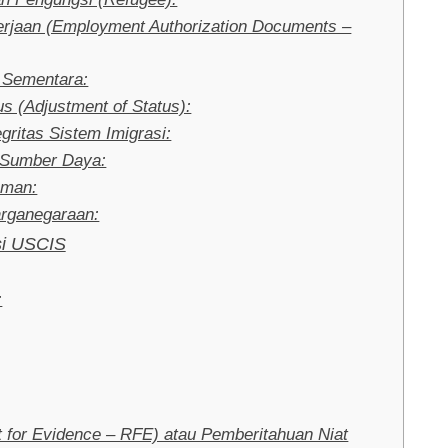
rjaan (Employment Authorization Documents –
n Sementara:
s (Adjustment of Status):
ritas Sistem Imigrasi:
 Sumber Daya:
oman:
rganegaraan:
si USCIS
:
 for Evidence – RFE) atau Pemberitahuan Niat