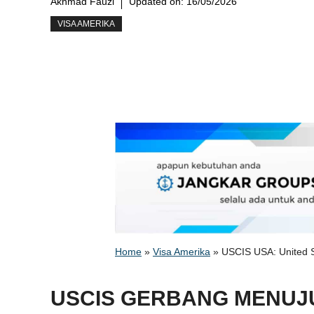
Akhmad Fauzi
Updated on:
16/05/2026
VISA AMERIKA
Home
»
Visa Amerika
»
USCIS USA: United S
USCIS GERBANG MENUJU