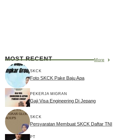
MOST RECENT
More
SKCK
Foto SKCK Pake Baju Apa
PEKERJA MIGRAN
Gaji Visa Engineering Di Jepang
SKCK
Persyaratan Membuat SKCK Daftar TNI
PT