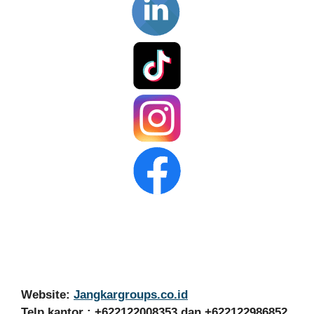
Website:
Jangkargroups.co.id
Telp kantor : +622122008353 dan +622122986852