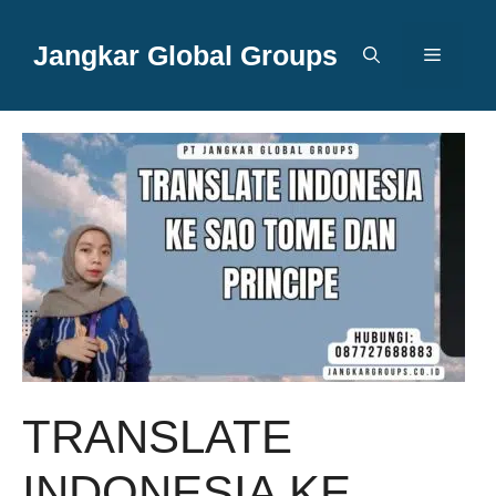
Langsung
ke
Jangkar Global Groups
Menu
isi
TRANSLATE
INDONESIA KE