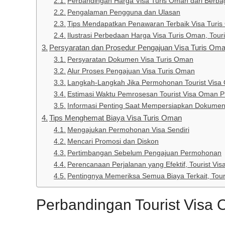
Perbandingan Harga Visa Turis Oman dari Berb
Pengalaman Pengguna dan Ulasan
Tips Mendapatkan Penawaran Terbaik Visa Turi
Ilustrasi Perbedaan Harga Visa Turis Oman, Tour
Persyaratan dan Prosedur Pengajuan Visa Turis Om
Persyaratan Dokumen Visa Turis Oman
Alur Proses Pengajuan Visa Turis Oman
Langkah-Langkah Jika Permohonan Tourist Visa 
Estimasi Waktu Pemrosesan Tourist Visa Oman P
Informasi Penting Saat Mempersiapkan Dokume
Tips Menghemat Biaya Visa Turis Oman
Mengajukan Permohonan Visa Sendiri
Mencari Promosi dan Diskon
Pertimbangan Sebelum Pengajuan Permohonan
Perencanaan Perjalanan yang Efektif, Tourist Vi
Pentingnya Memeriksa Semua Biaya Terkait, Tour
Perbandingan Tourist Visa 