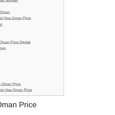
agai Sumber
s Oman
ist Visa Oman Price
an
Oman Price Ditolak
rice
n
sa Oman Price
ist Visa Oman Price
Oman Price