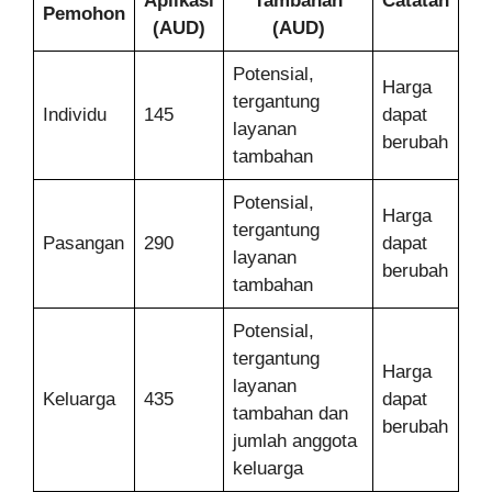
Aplikasi
Tambahan
Catatan
Pemohon
(AUD)
(AUD)
Potensial,
Harga
tergantung
Individu
145
dapat
layanan
berubah
tambahan
Potensial,
Harga
tergantung
Pasangan
290
dapat
layanan
berubah
tambahan
Potensial,
tergantung
Harga
layanan
Keluarga
435
dapat
tambahan dan
berubah
jumlah anggota
keluarga