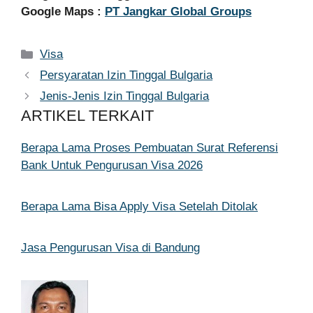
Google Maps :
PT Jangkar Global Groups
Kategori
Visa
Persyaratan Izin Tinggal Bulgaria
Jenis-Jenis Izin Tinggal Bulgaria
ARTIKEL TERKAIT
Berapa Lama Proses Pembuatan Surat Referensi
Bank Untuk Pengurusan Visa 2026
Berapa Lama Bisa Apply Visa Setelah Ditolak
Jasa Pengurusan Visa di Bandung