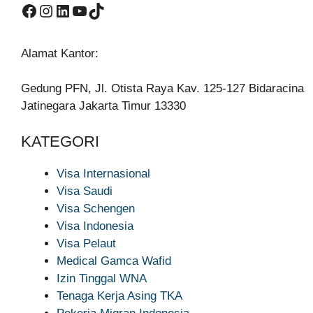
Facebook
Instagram
LinkedIn
YouTube
TikTok
Alamat Kantor:
Gedung PFN, Jl. Otista Raya Kav. 125-127 Bidaracina
Jatinegara Jakarta Timur 13330
KATEGORI
Visa Internasional
Visa Saudi
Visa Schengen
Visa Indonesia
Visa Pelaut
Medical Gamca Wafid
Izin Tinggal WNA
Tenaga Kerja Asing TKA