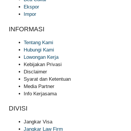
Ekspor
Impor
INFORMASI
Tentang Kami
Hubungi Kami
Lowongan Kerja
Kebijakan Privasi
Disclaimer
Syarat dan Ketentuan
Media Partner
Info Kerjasama
DIVISI
Jangkar Visa
Jangkar Law Firm