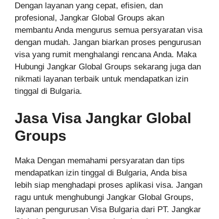
Dengan layanan yang cepat, efisien, dan
profesional, Jangkar Global Groups akan
membantu Anda mengurus semua persyaratan visa
dengan mudah. Jangan biarkan proses pengurusan
visa yang rumit menghalangi rencana Anda. Maka
Hubungi Jangkar Global Groups sekarang juga dan
nikmati layanan terbaik untuk mendapatkan izin
tinggal di Bulgaria.
Jasa Visa Jangkar Global
Groups
Maka Dengan memahami persyaratan dan tips
mendapatkan izin tinggal di Bulgaria, Anda bisa
lebih siap menghadapi proses aplikasi visa. Jangan
ragu untuk menghubungi Jangkar Global Groups,
layanan pengurusan Visa Bulgaria dari PT. Jangkar