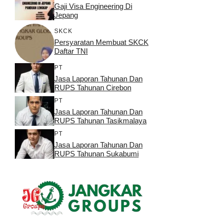
Gaji Visa Engineering Di
Jepang
SKCK
Persyaratan Membuat SKCK
Daftar TNI
PT
Jasa Laporan Tahunan Dan
RUPS Tahunan Cirebon
PT
Jasa Laporan Tahunan Dan
RUPS Tahunan Tasikmalaya
PT
Jasa Laporan Tahunan Dan
RUPS Tahunan Sukabumi