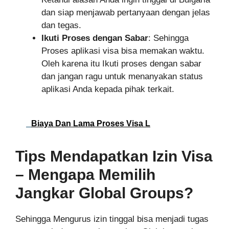
dan siap menjawab pertanyaan dengan jelas
dan tegas.
Ikuti Proses dengan Sabar
: Sehingga
Proses aplikasi visa bisa memakan waktu.
Oleh karena itu Ikuti proses dengan sabar
dan jangan ragu untuk menanyakan status
aplikasi Anda kepada pihak terkait.
Biaya Dan Lama Proses Visa L
Tips Mendapatkan Izin Visa
– Mengapa Memilih
Jangkar Global Groups?
Sehingga Mengurus izin tinggal bisa menjadi tugas