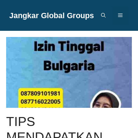
Langsung
ke
Jangkar Global Groups
Menu
isi
TIPS
MENDAPATKAN