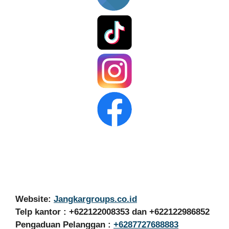
Website:
Jangkargroups.co.id
Telp kantor : +622122008353 dan +622122986852
Pengaduan Pelanggan :
+6287727688883