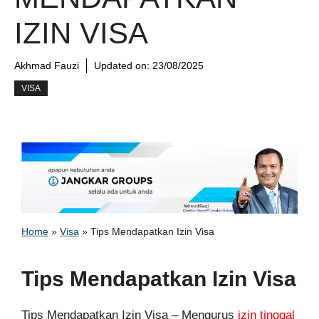
IZIN VISA
Akhmad Fauzi
Updated on:
23/08/2025
VISA
Home
»
Visa
»
Tips Mendapatkan Izin Visa
Tips Mendapatkan Izin Visa
Tips Mendapatkan Izin Visa – Mengurus
izin tinggal