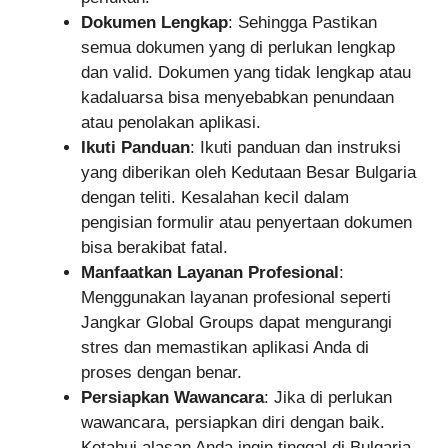
Dokumen Lengkap
: Sehingga Pastikan
semua dokumen yang di perlukan lengkap
dan valid. Dokumen yang tidak lengkap atau
kadaluarsa bisa menyebabkan penundaan
atau penolakan aplikasi.
Ikuti Panduan
: Ikuti panduan dan instruksi
yang diberikan oleh Kedutaan Besar Bulgaria
dengan teliti. Kesalahan kecil dalam
pengisian formulir atau penyertaan dokumen
bisa berakibat fatal.
Manfaatkan Layanan Profesional
:
Menggunakan layanan profesional seperti
Jangkar Global Groups dapat mengurangi
stres dan memastikan aplikasi Anda di
proses dengan benar.
Persiapkan Wawancara
: Jika di perlukan
wawancara, persiapkan diri dengan baik.
Ketahui alasan Anda ingin tinggal di Bulgaria