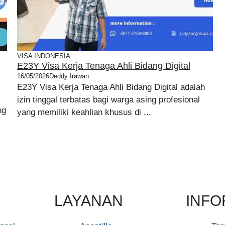
VISA INDONESIA
E23Y Visa Kerja Tenaga Ahli Bidang Digital
16/05/2026
Deddy Irawan
E23Y Visa Kerja Tenaga Ahli Bidang Digital adalah
izin tinggal terbatas bagi warga asing profesional
ng
yang memiliki keahlian khusus di ...
LAYANAN
INFO