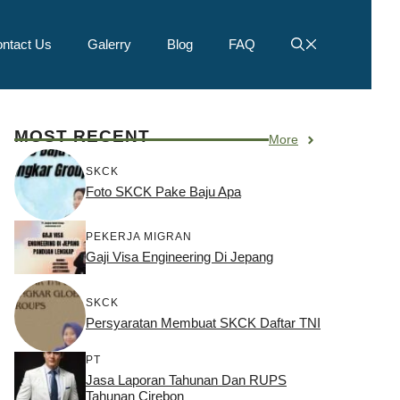
ntact Us
Galerry
Blog
FAQ
MOST RECENT
More
SKCK
Foto SKCK Pake Baju Apa
PEKERJA MIGRAN
Gaji Visa Engineering Di Jepang
SKCK
Persyaratan Membuat SKCK Daftar TNI
PT
Jasa Laporan Tahunan Dan RUPS
Tahunan Cirebon