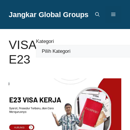
Langsung
ke
Jangkar Global Groups
Menu
isi
VISA
Kategori
E23