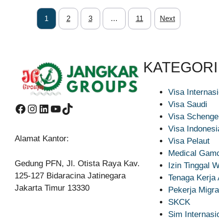
1
2
3
…
11
Next
KATEGORI
Visa Internas
Visa Saudi
Facebook
Instagram
LinkedIn
YouTube
TikTok
Visa Schenge
Visa Indonesi
Alamat Kantor:
Visa Pelaut
Medical Gamc
Gedung PFN, Jl. Otista Raya Kav.
Izin Tinggal
125-127 Bidaracina Jatinegara
Tenaga Kerja
Jakarta Timur 13330
Pekerja Migra
SKCK
Sim Internasi