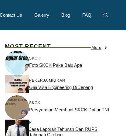
Contact Us
Galerry
Blog
FAQ
MOST RECENT
More
SKCK
Foto SKCK Pake Baju Apa
PEKERJA MIGRAN
Gaji Visa Engineering Di Jepang
SKCK
Persyaratan Membuat SKCK Daftar TNI
PT
Jasa Laporan Tahunan Dan RUPS
Tahunan Cirebon