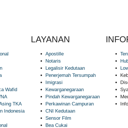
LAYANAN
INFO
ional
Apostille
Ten
Notaris
Hub
n
Legalisir Kedutaan
Low
a
Penerjemah Tersumpah
Keb
Imigrasi
Dis
a Wafid
Kewarganegaraan
Sya
 WNA
Pindah Kewarganegaraan
Med
 Asing TKA
Perkawinan Campuran
Inf
n Indonesia
CNI Kedutaan
Sensor Film
onal
Bea Cukai