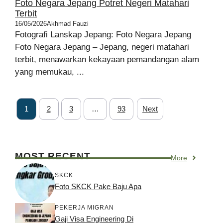
Foto Negara Jepang Potret Negeri Matahari
Terbit
16/05/2026
Akhmad Fauzi
Fotografi Lanskap Jepang: Foto Negara Jepang
Foto Negara Jepang – Jepang, negeri matahari
terbit, menawarkan kekayaan pemandangan alam
yang memukau, ...
1
2
3
…
93
Next
MOST RECENT
More
SKCK
Foto SKCK Pake Baju Apa
PEKERJA MIGRAN
Gaji Visa Engineering Di